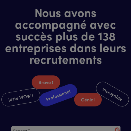
Nous avons
accompagné avec
succès plus de 138
entreprises dans leurs
recrutements
Chancy T.
Flo