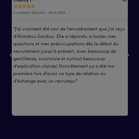






Candidat Solantis - Avril 2025
Can
"J’ai vraiment été ravi de l’encadrement que j’ai reçu
"As
mon
d’Alimatou Gackou. Elle a répondu à toutes mes
A.
questions et mes préoccupations dès le début du
and
recrutement jusqu’à présent, avec beaucoup de
pro
gentillesse, courtoisie et surtout beaucoup
pr
d’explication claires! Honnêtement ça a été ma
rec
première fois d’avoir ce type de relation ou
d’échange avec un recruteur."
e.