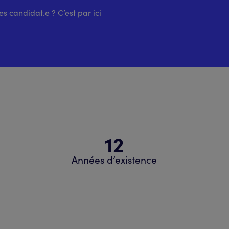
es candidat.e ?
C’est par ici
12
Années d’existence