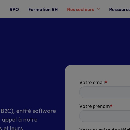
RPO
Formation RH
Nos secteurs
Ressourc
t B2C), entité software
t appel à notre
 et leurs