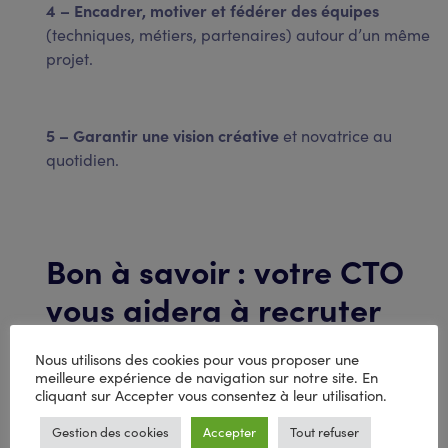
4 – Encadrer, motiver et fédérer des équipes
(techniques, métiers, partenaires) autour d’un même
projet.
5 – Garantir une vision créative
et novatrice au
quotidien.
Bon à savoir : votre CTO
vous aidera à recruter
vos autres profils tech
Nous utilisons des cookies pour vous proposer une
meilleure expérience de navigation sur notre site. En
cliquant sur Accepter vous consentez à leur utilisation.
Un CTO expérimenté joue un rôle clé non seulement
dans la stratégie technique mais aussi dans la
Gestion des cookies
Accepter
Tout refuser
création des équipes. Le CTO est en effet souvent