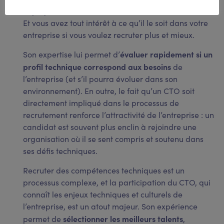
recrutement de nouveaux talents
impliqué dans le
.
Et vous avez tout intérêt à ce qu’il le soit dans votre
entreprise si vous voulez recruter plus et mieux.
évaluer rapidement si un
Son expertise lui permet d’
profil technique correspond aux besoins
de
l’entreprise (et s’il pourra évoluer dans son
environnement). En outre, le fait qu’un CTO soit
directement impliqué dans le processus de
recrutement renforce l’attractivité de l’entreprise : un
candidat est souvent plus enclin à rejoindre une
organisation où il se sent compris et soutenu dans
ses défis techniques.
Recruter des compétences techniques est un
processus complexe, et la participation du CTO, qui
connaît les enjeux techniques et culturels de
l’entreprise, est un atout majeur. Son expérience
sélectionner les meilleurs talents
permet de
,