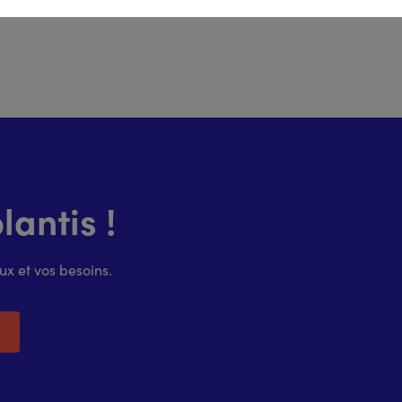
antis !
x et vos besoins.