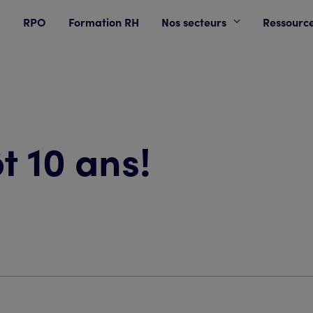
RPO
Formation RH
Nos secteurs
Ressourc
t 10 ans!