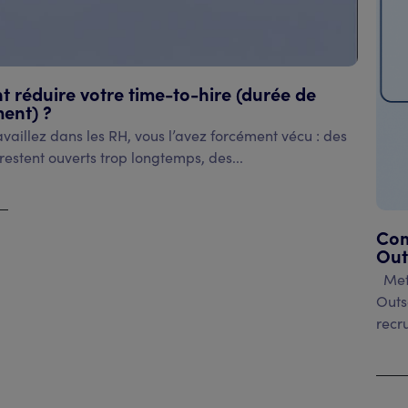
réduire votre time-to-hire (durée de
ent) ?
vaillez dans les RH, vous l’avez forcément vécu : des
restent ouverts trop longtemps, des...
le
Com
Out
Mett
Outs
recr
Voir 