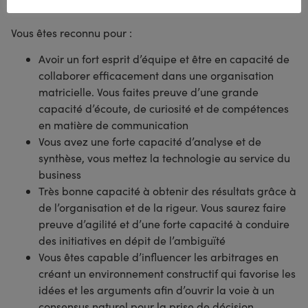
Vous êtes reconnu pour :
Avoir un fort esprit d’équipe et être en capacité de
collaborer efficacement dans une organisation
matricielle. Vous faites preuve d’une grande
capacité d’écoute, de curiosité et de compétences
en matière de communication
Vous avez une forte capacité d’analyse et de
synthèse, vous mettez la technologie au service du
business
Très bonne capacité à obtenir des résultats grâce à
de l’organisation et de la rigeur. Vous saurez faire
preuve d’agilité et d’une forte capacité à conduire
des initiatives en dépit de l’ambiguïté
Vous êtes capable d’influencer les arbitrages en
créant un environnement constructif qui favorise les
idées et les arguments afin d’ouvrir la voie à un
consensus naturel pour la prise de décision.