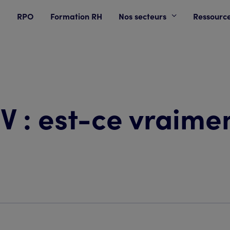
RPO
Formation RH
Nos secteurs
Ressourc
 : est-ce vraimen