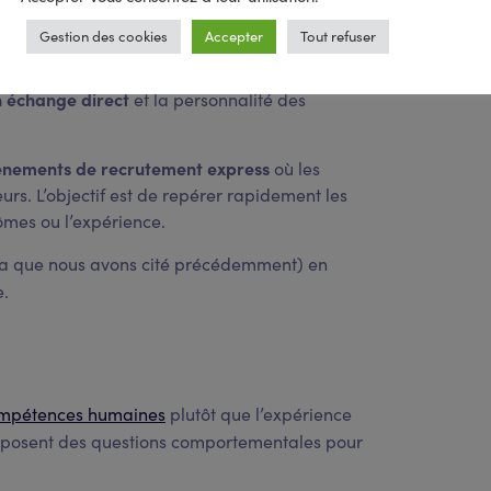
Gestion des cookies
Accepter
Tout refuser
n échange direct
et la personnalité des
énements de recrutement express
où les
rs. L’objectif est de repérer rapidement les
lômes ou l’expérience.
ma que nous avons cité précédemment) en
e.
mpétences humaines
plutôt que l’expérience
 posent des questions comportementales pour