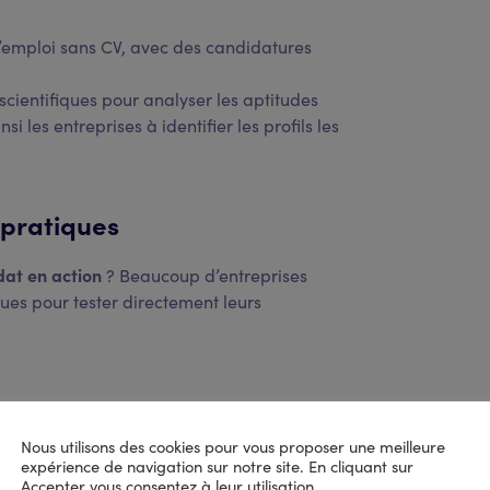
d’emploi sans CV, avec des candidatures
oscientifiques pour analyser les aptitudes
i les entreprises à identifier les profils les
 pratiques
dat en action
? Beaucoup d’entreprises
ues pour tester directement leurs
e cadre d’un
use case
précis.
 d’appel client.
Nous utilisons des cookies pour vous proposer une meilleure
e spécifique.
expérience de navigation sur notre site. En cliquant sur
Accepter vous consentez à leur utilisation.