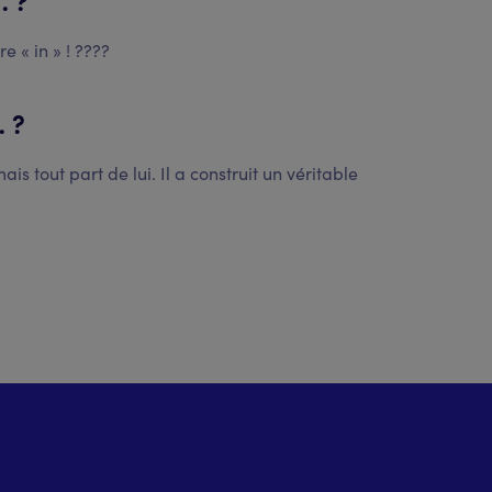
e « in » ! ????
… ?
s tout part de lui. Il a construit un véritable