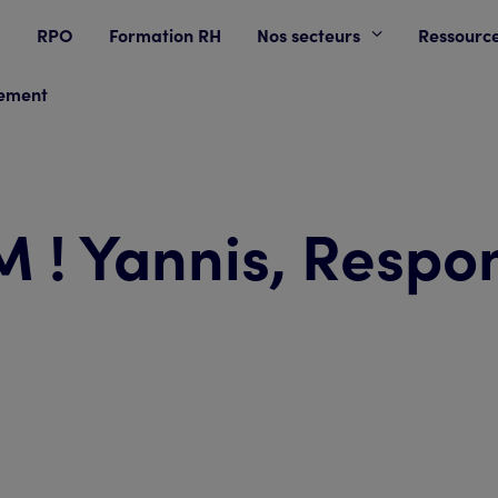
RPO
Formation RH
Nos secteurs
Ressourc
tement
! Yannis, Respo