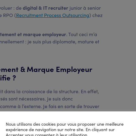
digital & IT recruiter
évoluer : de
junior à senior
de RPO (
Recruitment Process Outsourcing
) chez
utement et marque employeur
. Tout ceci m’a
ellement : je suis plus diplomate, mature et
tement & Marque Employeur
fie ?
t dans la croissance de la structure. En effet,
isés sont nécessaires. Je suis donc
e comme à l’externe. Je fais en sorte de trouver
nterviendront aussi bien pour des
missions RPO
s consultants, qui ont déjà une solide
Nous utilisons des cookies pour vous proposer une meilleure
expérience de navigation sur notre site. En cliquant sur
Accepter vous consentez à leur utilisation.