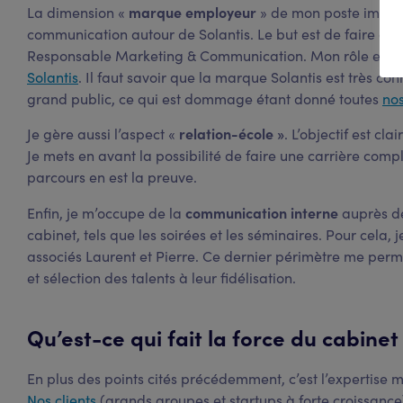
marque employeur
La dimension «
» de mon poste impliqu
communication autour de Solantis. Le but est de faire conn
Responsable Marketing & Communication. Mon rôle est 
Solantis
. Il faut savoir que la marque Solantis est très c
grand public, ce qui est dommage étant donné toutes
nos
relation-école »
Je gère aussi l’aspect «
. L’objectif est cla
Je mets en avant la possibilité de faire une carrière com
parcours en est la preuve.
communication interne
Enfin, je m’occupe de la
auprès de
cabinet, tels que les soirées et les séminaires. Pour cela, j
associés Laurent et Pierre. Ce dernier périmètre me perme
et sélection des talents à leur fidélisation.
Qu’est-ce qui fait la force du cabinet 
En plus des points cités précédemment, c’est l’expertise mé
Nos clients
(grands groupes et startups à forte croissance