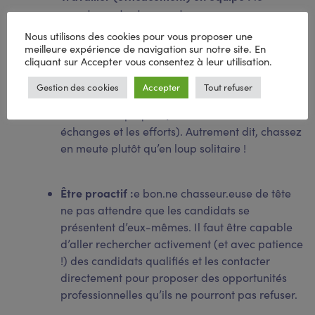
recrutement est souvent un processus
collaboratif impliquant des
membres de
Nous utilisons des cookies pour vous proposer une
l’équipe de recrutement
, des clients et des
meilleure expérience de navigation sur notre site. En
cliquant sur Accepter vous consentez à leur utilisation.
candidats. Les chasseurs de tête doivent être
en mesure de travailler en équipe et de
Gestion des cookies
Accepter
Tout refuser
communiquer clairement avec tous les
membres impliqués (afin de mutualiser les
échanges et les efforts). Autrement dit, chassez
en meute plutôt qu’en loup solitaire !
Être proactif :
e bon.ne chasseur.euse de tête
ne pas attendre que les candidats se
présentent d’eux-mêmes. Il faut être capable
d’aller rechercher activement (et avec patience
!) des candidats qualifiés et les contacter
directement pour proposer des opportunités
professionnelles qu’ils ne pourront pas refuser.