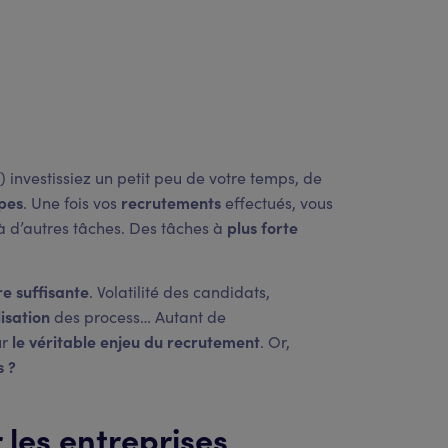
) investissiez un petit peu de votre temps, de
ipes
recrutements
. Une fois vos
effectués, vous
plus forte
à d’autres tâches. Des tâches à
re suffisante
. Volatilité des candidats,
lisation
des process… Autant de
le véritable enjeu du recrutement
ur
. Or,
s ?
 les entreprises