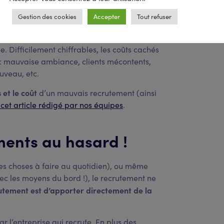
 pas eu le retour sur investissement escompté
Gestion des cookies
Accepter
Tout refuser
cher à votre entreprise si la personne reste
 Difficilement chiffrables, les coûts cachés
 : mauvaise ambiance, clients mécontents,
uveau, etc.
 et le coût
d’un mauvais recrutement (ainsi
e cet article rédigé par nos équipes
.
ments au hasard !
res choses à faire au quotidien), ou même
ec les moyens du bord !), le recrutement ne
rutement est d’apporter directement de la
r l’entreprise qui recrute. En plus des