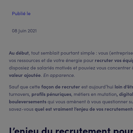
Publié le
08 Juin 2021
Au début
, tout semblait pourtant simple : vous (entreprise
recruter vos équ
vos ressources et de votre énergie pour
disposiez de salariés motivés et pouviez vous concentrer 
valeur ajoutée
En apparence
.
.
façon de recruter
loin d’êt
Sauf que cette
est aujourd’hui
profils pénuriques
, digita
turnovers,
, métiers en mutation
bouleversements
qui vous amènent à vous questionner s
quel est vraiment l’enjeu de vos recrutement
savez-vous
L’enjeu du recrutement pour