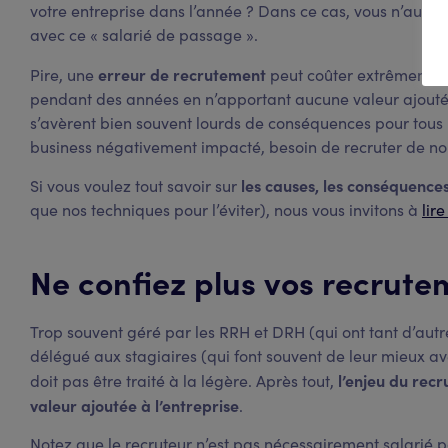
votre entreprise dans l’année ? Dans ce cas, vous n’aurez
avec ce « salarié de passage ».
erreur de recrutement
Pire, une
peut coûter extrêmement 
pendant des années en n’apportant aucune valeur ajoutée.
s’avèrent bien souvent lourds de conséquences pour tous
business négativement impacté, besoin de recruter de no
les causes, les conséquences
Si vous voulez tout savoir sur
que nos techniques pour l’éviter), nous vous invitons à
lir
Ne confiez plus vos recrute
Trop souvent géré par les RRH et DRH (qui ont tant d’aut
délégué aux stagiaires (qui font souvent de leur mieux av
l’enjeu du rec
doit pas être traité à la légère. Après tout,
valeur ajoutée à l’entreprise
.
Notez que le recruteur n’est pas nécessairement salarié pa