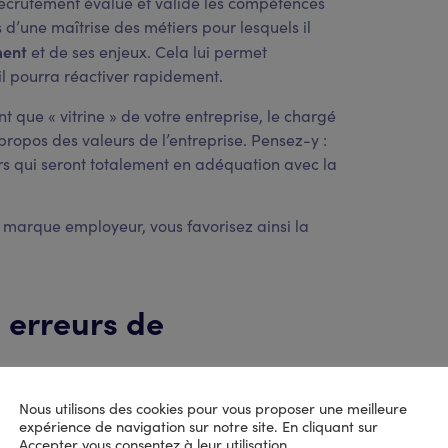
recrutement évalue et valide les compétences
d’une maîtrise des métiers pour lesquels il
ment
et de ses enjeux. Cela lui permet
’il pourra réactiver rapidement.
ant que « vitrine » de votre entreprise, le chargé
opos des valeurs de l’entreprise. Pensez-y :
rs qui seront totalement en adéquation avec la
e marque employeur, vous favorisez ainsi la
s erreurs de
Nous utilisons des cookies pour vous proposer une meilleure
éviter l’erreur de casting
 du recrutement est d’
.
expérience de navigation sur notre site. En cliquant sur
s pour recruter une personne si elle quitte
Accepter vous consentez à leur utilisation.