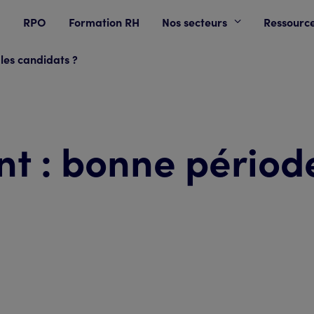
RPO
Formation RH
Nos secteurs
Ressourc
les candidats ?
t : bonne période