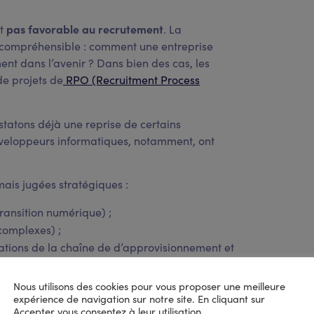
pas favorable au recrutement
nt
. La
t compréhensible : comment une entreprise
ment dans l’avenir ? Dans bien des cas, les
de projets de
RPO (Recruitment Process
statons déjà une reprise de certains
éveloppeurs informatiques, notamment, ont
ais jugées stratégiques :
transition numérique) ;
complexes) ;
rations de la chaîne de d’approvisionnement et
 du climat social et les impacts de la crise sur
Nous utilisons des cookies pour vous proposer une meilleure
expérience de navigation sur notre site. En cliquant sur
Accepter vous consentez à leur utilisation.