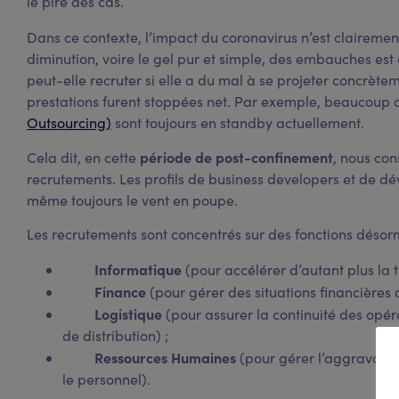
le pire des cas.
Dans ce contexte, l’impact du coronavirus n’est claireme
diminution, voire le gel pur et simple, des embauches es
peut-elle recruter si elle a du mal à se projeter concrète
prestations furent stoppées net. Par exemple, beaucoup 
Outsourcing)
sont toujours en standby actuellement.
période de post-confinement
Cela dit, en cette
, nous con
recrutements. Les profils de business developers et de d
même toujours le vent en poupe.
Les recrutements sont concentrés sur des fonctions désorm
Informatique
(pour accélérer d’autant plus la 
Finance
(pour gérer des situations financières 
Logistique
(pour assurer la continuité des opé
de distribution) ;
Ressources Humaines
(pour gérer l’aggravation
le personnel).