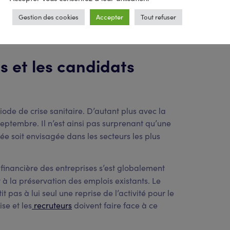
Gestion des cookies
Accepter
Tout refuser
es et les candidats
ode de crise sanitaire. D’autant plus avec la
septembre. Il n’est ainsi pas surprenant qu’une
née soit envisagée dans les secteurs les plus
 financière des entreprises s’est globalement
 à la préservation des emplois existants. Le
 pas à lui seul une reprise de l’activité pour le
se et les
recruteurs
doivent faire face à ce